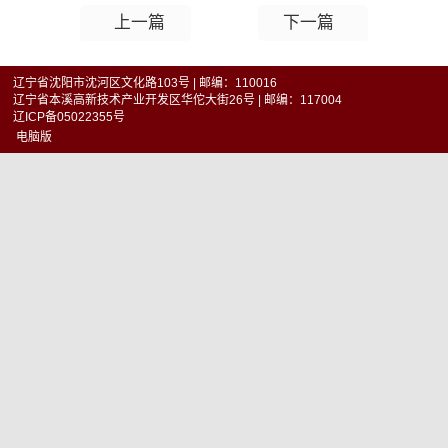
上一篇
下一篇
辽宁省沈阳市沈河区文化路103号 | 邮编：110016
辽宁省本溪高新技术产业开发区华佗大街26号 | 邮编：117004
辽ICP备05022355号
电脑版