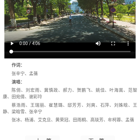
作词：
张辛宁、孟蒨
演唱：
陈俏、刘宏雨、冀慎政、郝力、贺鹏飞、姚佳、叶海嵩、范智
康、田宛倩、
谢彩玲
蔡浩雨、王瑞丽、
崔慧璐、邸芳芳、刘爽、石萍、刘姝晗、王
静、
梁晗雪、张辛宁
张冰、杨浦、艾克旦、黄荣冠、田雨桐、高琰芳、牟柯蓉、孟蒨