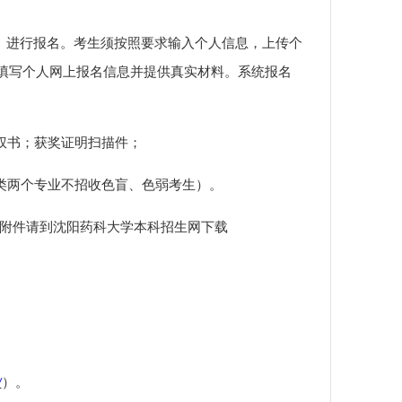
om.cn/z/tw/）进行报名。考生须按照要求输入个人信息，上传个
填写个人网上报名信息并提供真实材料。系统报名
权书；
获奖证明扫描件
；
类两个专业不招收色盲、色弱考生）。
om），附件请到沈阳药科大学本科招生网下载
）
。
/