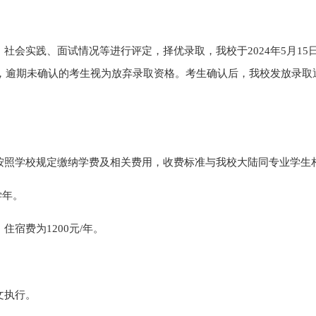
、社会实践、
面试情况等进行评定，择优录取，
我校于
2024年5月
，逾期未确认的考生视为放弃录取资格
。
考生确认后，我校发放录取
按照学校规定缴纳学费
及相关费用
，收费标准与
我校大陆同专业
学生
学年。
，住宿费为
1200元/年。
文执行。