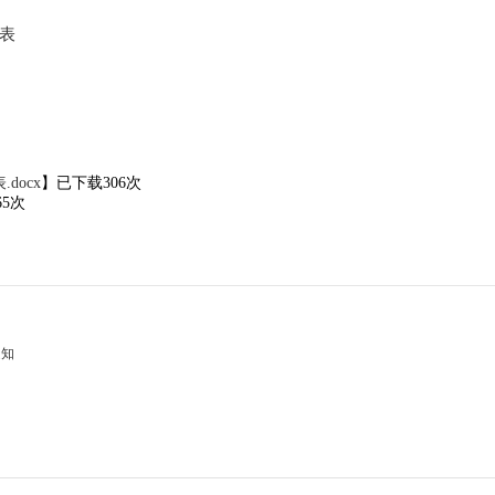
表
ocx
】已下载
306
次
65
次
通知