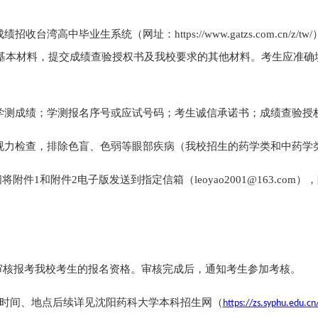
成绩招收台湾高中毕业生系统（网址：
https://www.gatzs.c
基本材料，提交成绩查验授权书及我校要求的其他材料。考生应准确
学测成绩
；
学测报名序号或
应试号码；考生诚信承诺书；成绩查验授
视力检查，排除色盲、色弱等眼部疾病
（我校招生的药学类和中药学
期间将附件1和附件2电子版发送到指定信箱（leoyao2001@163.c
4日，审核报考我校考生的报名资格。审核完成后，通知考生参加考核。
时间、地点后续详见沈阳药科大学本科招生网（
https://zs.syphu.edu.cn