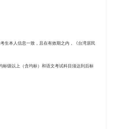
与考生本人信息一致，且
在有效期之内
，
《台湾居民
均标级以上（含均标）和
语文
考试科目须达到后标