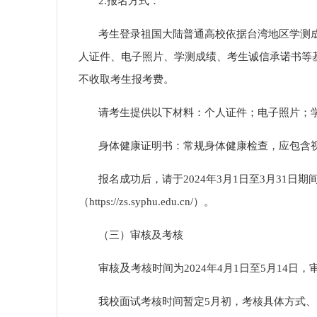
2.报名方式：
考生登录祖国大陆普通高校依据台湾地区学测
人证件、电子照片、学测成绩、考生诚信承诺书等
不收取考生报考费。
请
考生
提供以下材料：
个人证件；电子照片；
身体健康证明书
：
常规身体健康检查，应包含
报名成功后，请于
2024年3月1日至3月31日
（https://zs.syphu.edu.cn/）。
（三）审核及考核
及
审核
考核时间为
2024年4月1日至5月1
我校
面试
考核
时间暂定
5
月初，
考核具体方式、