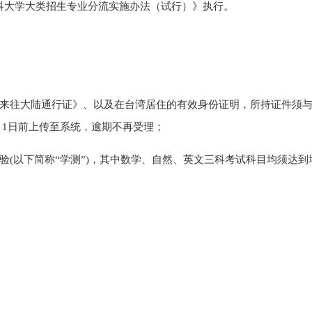
科大学大类招生专业分流实施办法（试行）》执行。
来往大陆通行证》
、
以及在
台湾居住的有效身份证明，所持证件须
5月1日前上传至系统，逾期不再受理
；
验
(以下简称“学测”)，其中数学、
自然
、
英文
三科考试科目均须达到