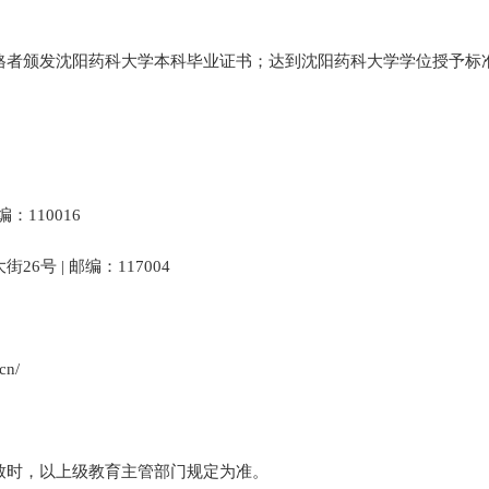
格者颁发沈阳药科大学本科毕业证书；达到沈阳药科大学学位授予标
邮编：110016
大街
26号 | 邮编：117004
cn/
致时，以上级教育主管部门规定为准。