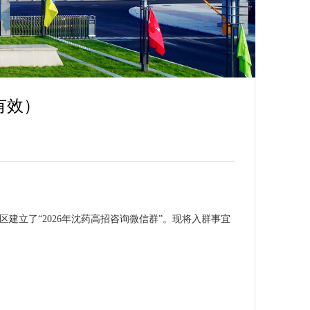
首页
>
招生公告
>
正文
有效）
区建立了“
2026
年沈药高招咨询微信群”。现将入群事宜