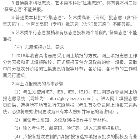
3.普通类本科批志愿、艺术类本科批“征集志愿”、体育类本科二批
“征集志愿”不能兼报。
4.普通类本科批“征集志愿”、艺术类高职（专科）批志愿（含“征
集志愿”）、体育类高职（专科）批志愿（含“征集志愿”）不能兼报。
5.艺术类平行志愿投档和有序志愿投档两个阶段的“征集志愿”不能
兼报。
（三）志愿填报办法、要求
1.2018年我省高考志愿采用网上填报的方式。网上填报志愿工作
分为预报和正式填报阶段，正式填报又包含录取前的统一填报、录取
中的分批次分阶段的征集志愿填报等环节，各阶段、各环节的工作时
间另行通知。
2.网上填报志愿的基本步骤
（1）考生须使用IE7、IE8、IE9、IE10、IE11浏览器登录网上填
报志愿系统（网址为：http://gkzy.lnzsks.com）。进入网上填报志愿
页面后，选择所在地市进行志愿填报（考生首次登录网上填报志愿系
统，必须将原始密码更改为只有本人熟知并牢记的新密码）。
（2）阅读考生须知、必读及网报操作手册等材料。
（3）输入考生号、新密码、验证码，进入志愿填报系统。
（4）点按各批次右侧的“填报”按钮选择填报该批次的院校及专业