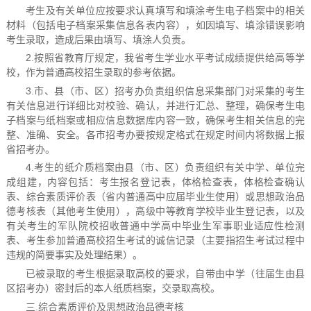
考生及有关单位应按要求认真填写和填涂考生电子档案中的相关
材料（包括电子档案采集信息各表内容），如因填写、填涂错误影响
考生录取，造成后果由填写、填涂人负责。
2.按照省教育厅规定，我省考生学业水平考试成绩提供给高等学
校，作为普通高校招生录取的参考依据。
3.市、县（市、区）招考办负责组织信息采集部门对采集的考生
有关信息进行详细比对校验、确认，并进行汇总、整理，确保考生电
子档案与纸档案或相应信息数据库内容一致，确保考生相关信息的完
整、准确、安全。各市招考办要按规定格式在规定时间内将数据上报
省招考办。
4.考生的纸介质档案由县（市、区）负责组织有关中学、单位完
成组建，内容包括：考生报名登记表，体格检查表，体格检查确认
表、综合素质评价表（省内普通高中应届毕业生使用）或思想政治品
德考核表（其他考生使用），高级中等教育学校毕业生登记表，以及
有关考生的军队院校招收普通中学高中毕业生军事职业适应性检测
表、考生参加普通高校招生考试的诚信记录（主要指招生考试过程中
违规的简要事实及处理结果）。
已被录取的考生根据录取高校的要求，自带由中学（往届生由县
区招考办）密封后的本人纸质档案，交录取高校。
三.综合素质评价及思想政治品德考核