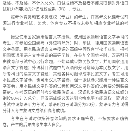
及格、不及格，不计入总分。口试成绩不及格者不能录取到对外语口
试能力有要求的外语院校或系（科）、专业。
报考体育类和艺术类院校（专业）的考生，在高考文化课考试前
须进行专业考试，艺术、体育专业不招收未参加相应专业考试的考
生。
接受使用国家通用语言文字授课、使用国家通用语言文字学习的
考生，在参加全国统考（外语科除外）时，笔试一律用国家通用语言
文字答题。用本民族语言文字授课的高级中等教育学校毕业生，报考
用国家通用语言文字授课的高等学校，在参加全国统考时，汉语科目
由教育部考试中心另行命题，不翻译成少数民族文字，并用国家通用
语言文字答题；外语科目试题中的汉语部分可翻译为本民族文字，用
所考科目的语言文字答题；其他各科可翻译成本民族文字，考生可用
本民族文字答卷，也可用汉文字答卷，但一张试卷只能用一种语言文
字答卷，用本民族文字作答的试卷和用汉文字作答的试卷要分别装袋
密封。在考汉语的同时考少数民族语文，汉语和少数民族语文成绩分
别按50%计入总分，但汉语成绩必须达到合格水平方能录取。蒙语文
考试中设蒙语听力考试，蒙语听力考试满分为30分，蒙语听力考试得
分计入考生蒙语文成绩和高考成绩。
考生在考试时须按答卷须知的要求正确答卷，不按要求正确答
卷，产生的后果由考生本人自负。