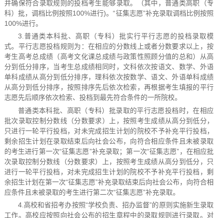
并确保符合录取规则的投档考生能够录取。（其中，普通类高职（专
科）批，调档比例按照100%进行)。“征集志愿”补充录取调档比例按照
100%进行。
3.普通类本科批、高职（专科）批实行平行志愿的投档录取模
式。平行志愿投档规则为：在相应的分数线上或者分数要求以上，按
考生高考总成绩（高考文化课总成绩与政策性照顾分值的总和）从高
分到低分排序，当考生总成绩相同时，文科依次按语文、数学、外语
单科成绩从高分到低分排序，理科依次按数学、语文、外语单科成绩
从高分到低分排序，按照排序先后依次检索，再根据考生填报的平行
志愿先后顺序依次检索、投档到最先符合条件的一所院校。
普通类本科批、高职（专科）批录取的平行志愿投档时，在相应
批次录取控制分数线（分数要求）上，按照考生成绩从高分到低分，
只进行一轮平行投档，对未完成招生计划的院校不予补充平行投档，
剩余招生计划在录取结束后向社会公布，向符合相应条件且未被录取
的考生进行第一次“征集志愿”补充录取；第一次“征集志愿”，在相应批
次录取控制分数线（分数要求）上，按照考生成绩从高分到低分，只
进行一轮平行投档，对未完成招生计划的院校不予补充平行投档，剩
余招生计划在第一次“征集志愿”补充录取结束后向社会公布，向符合相
应条件且未被录取的考生进行第二次“征集志愿”补充录取。
4.高校和省招考办按照“学校负责、招办监督”的原则实施新生录取
工作。高校应按照向社会公布的招生章程中的录取规则进行录取。对