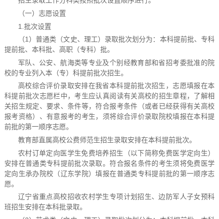
招生录取工作分科类按照批次设置顺序进行。
（一）志愿设置
1.批次设置
（1）普通类（文史、理工）录取批次划分为：本科提前批、专科
提前批、本科批、高职（专科）批。
军队、公安、航海类等专业及个别经教育部和省招考委批准的院
校的专业列入本（专）科提前批次招生。
高校综合评价录取安排在我省本科提前批次招生，志愿填报在本
科提前批次志愿栏中，考生应认真阅读有关高校的招生章程，了解相
关招生规定、要求、条件等，符合报考条件（或者已经获得有关高校
报考资格）、有意报考的考生，须将综合评价录取院校填报在本科提
前批的第一顺序志愿。
教育部直属高校公费师范生招生录取安排在本科提前批次。
农村订单定向医学生免费培养招生（以下简称免费医学定向生）
安排在普通类专科提前批次录取。符合报名条件的考生须将免费医学
定向生承办院校（辽东学院）填报在普通类专科提前批的第一顺序志
愿。
辽宁省重点高校招收农村学生专项计划招生、边防军人子女预科
班招生安排在本科批录取。