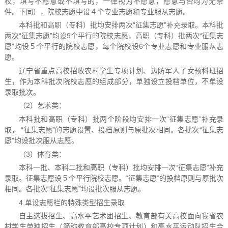
校，填写不愿意或不填写的，一律视为不愿意，愿意与否均为无条
件。下同），院校志愿中设４个专业志愿和专业服从志愿。
本科批和高职（专科）批均安排两次“征集志愿”补充录取。本科批
两次“征集志愿”均设9个平行的院校志愿，高职（专科）批两次“征集志
愿”均设５个平行的院校志愿，每个院校设6个专业志愿和专业服从志
愿。
辽宁省重点高校招收农村学生专项计划、边防军人子女预科班招
生，作为本科批次院校志愿的组成部分，单独设立投档单位，不单设
录取批次。
（2）艺术类：
本科批和高职（专科）批两个阶段均安排一次“征集志愿”补充录
取， “征集志愿”的志愿设置、投档原则与原批次相同。各批次“征集志
愿”均设批次服从志愿。
（3）体育类：
本科一批、本科二批和高职（专科）批均安排一次“征集志愿”补充
录取。征集志愿设５个平行院校志愿。“征集志愿”的投档原则与原批次
相同。各批次“征集志愿”均设批次服从志愿。
4.单设志愿栏的特殊类型招生录取
自主选拔招生、高水平艺术团招生、教育部有关高校面向我省农
村学生单独招生（简称教育部高校专项计划）和高水平运动队招生合