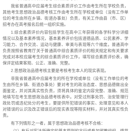
我省普通高中应届考生综合素质评价工作由考生所在学校负责，
其他考生思想政治品德考核工作由考生所在学校或单位（没有工作单
位的考生由所在乡镇、街道办事处）负责，有关工作由县（市、区）
招考办在高考报名后统一组织实施。
1.综合素质评价内容包括学生在高中三年获得的各学科学分详细
情况以及基本素养情况，基本素养评价包括道德品质、公民素养、学
习能力、合作交流、运动与健康、审美与表现等六个维度。普通高中
负责按照省教育厅关于普通高中综合素质评价的相关规定和有关要求
完成对本校应届考生的综合素质评价工作，填写综合素质评价表，确
保评定结果客观、公正、准确、完整。
2.思想政治品德考核主要是考核考生本人的现实表现。
非我省普通高中应届考生的所在学校或单位（没有工作单位的考
生由所在乡镇、街道办事处）要对考生的政治态度、思想品德做出全
面鉴定，并对其真实性负责，须将具体的鉴定内容完整、准确、规范
地填写在考生思想政治品德考核表中。对受过刑事处罚、治安管理行
政处罚或违纪处分的考生，要提供所犯错误的事实、处理意见和本人
对错误的认识及改正错误后的现实表现等翔实材料，并对其真实性负
责。
有下列情形之一者，属于思想政治品德考核不合格：
（1）有反对宪法所确定的基本原则的言行或参加邪教组织，情节