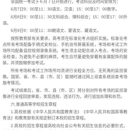
全国统一考试于６月７日开始进行，考试科目及时间安排为：
6月7日9：00至11：30语文、汉语；15：00至17：00数学。
6月8日9：00至11：30文科综合、理科综合；15：00至17：00外
语。
6月9日9：00至11：30朝语文、蒙语文、藏语文。
按照教育部有关要求，高考须在标准化考点组织实施。标准化考
点所有考场配备手柄式安检仪、手机信号屏蔽系统，考场和考试工作
场所均配备监控视频录像系统。考生须主动配合进入考点、考场的安
全检查，为避免不必要的麻烦，考生应尽量避免穿戴有金属配饰的服
装，并须脱帽参加考试。
所有考场和考试工作场所均须进行全程全方位、无死角的监控录
像。国家、省、市、县（市、区）能随时通过网上巡查系统巡查考场
施考情况。
考试结束后，省、市、县（市、区）将分别对所有考场的监控录
像进行全程回放审查，发现违规、违法行为，进行追加处理和处罚。
六.普通高等学校招生章程
1.高校依据《中华人民共和国教育法》《中华人民共和国高等教
育法》和教育部有关规定制订本校的招生章程。
2.高校的招生章程是高校向社会公布有关招生信息的必要形式，