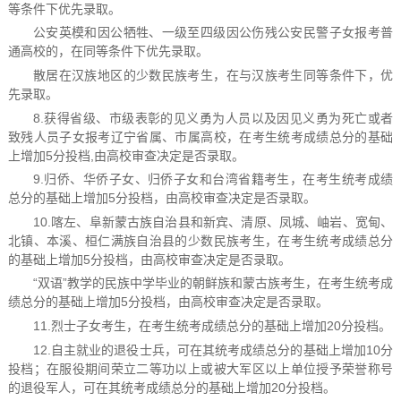
等条件下优先录取。
公安英模和因公牺牲、一级至四级因公伤残公安民警子女报考普
通高校的，在同等条件下优先录取。
散居在汉族地区的少数民族考生，在与汉族考生同等条件下，优
先录取。
8.获得省级、市级表彰的见义勇为人员以及因见义勇为死亡或者
致残人员子女报考辽宁省属、市属高校，在考生统考成绩总分的基础
上增加5分投档,由高校审查决定是否录取。
9.归侨、华侨子女、归侨子女和台湾省籍考生，在考生统考成绩
总分的基础上增加5分投档，由高校审查决定是否录取。
10.喀左、阜新蒙古族自治县和新宾、清原、凤城、岫岩、宽甸、
北镇、本溪、桓仁满族自治县的少数民族考生，在考生统考成绩总分
的基础上增加5分投档，由高校审查决定是否录取。
“双语”教学的民族中学毕业的朝鲜族和蒙古族考生，在考生统考成
绩总分的基础上增加5分投档，由高校审查决定是否录取。
11.烈士子女考生，在考生统考成绩总分的基础上增加20分投档。
12.自主就业的退役士兵，可在其统考成绩总分的基础上增加10分
投档；在服役期间荣立二等功以上或被大军区以上单位授予荣誉称号
的退役军人，可在其统考成绩总分的基础上增加20分投档。