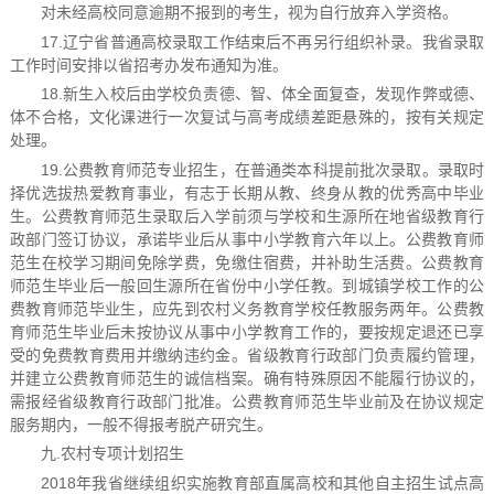
对未经高校同意逾期不报到的考生，视为自行放弃入学资格。
17.辽宁省普通高校录取工作结束后不再另行组织补录。我省录取
工作时间安排以省招考办发布通知为准。
18.新生入校后由学校负责德、智、体全面复查，发现作弊或德、
体不合格，文化课进行一次复试与高考成绩差距悬殊的，按有关规定
处理。
19.公费教育师范专业招生，在普通类本科提前批次录取。录取时
择优选拔热爱教育事业，有志于长期从教、终身从教的优秀高中毕业
生。公费教育师范生录取后入学前须与学校和生源所在地省级教育行
政部门签订协议，承诺毕业后从事中小学教育六年以上。公费教育师
范生在校学习期间免除学费，免缴住宿费，并补助生活费。公费教育
师范生毕业后一般回生源所在省份中小学任教。到城镇学校工作的公
费教育师范毕业生，应先到农村义务教育学校任教服务两年。公费教
育师范生毕业后未按协议从事中小学教育工作的，要按规定退还已享
受的免费教育费用并缴纳违约金。省级教育行政部门负责履约管理，
并建立公费教育师范生的诚信档案。确有特殊原因不能履行协议的，
需报经省级教育行政部门批准。公费教育师范生毕业前及在协议规定
服务期内，一般不得报考脱产研究生。
九.农村专项计划招生
2018年我省继续组织实施教育部直属高校和其他自主招生试点高