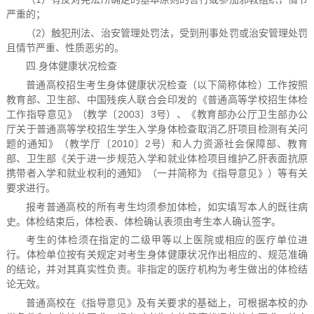
严重的；
（2）触犯刑法、治安管理处罚法，受到刑事处罚或治安管理处罚
且情节严重、性质恶劣的。
四.身体健康状况检查
普通高校招生考生身体健康状况检查（以下简称体检）工作按照
教育部、卫生部、中国残疾人联合会印发的《普通高等学校招生体检
工作指导意见》（教学〔2003〕3号）、《教育部办公厅卫生部办公
厅关于普通高等学校招生学生入学身体检查取消乙肝项目检测有关问
题的通知》（教学厅〔2010〕2号）和人力资源社会保障部、教育
部、卫生部《关于进一步规范入学和就业体检项目维护乙肝表面抗原
携带者入学和就业权利的通知》（一并简称为《指导意见》）等有关
要求进行。
报考普通高校的所有考生均须参加体检，如实填写本人的既往病
史。体检结束后，体检表、体检确认表须由考生本人确认签字。
考生的体检须在指定的二级甲等以上医院或相应的医疗单位进
行。体检单位按有关规定对考生身体健康状况作出相应的、规范准确
的结论，并对其真实性负责。非指定的医疗机构为考生做出的体检结
论无效。
普通高校在《指导意见》及有关要求的基础上，可根据本校的办