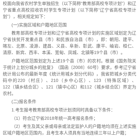
校面向我省农村学生单独招生（以下简称“教育部高校专项计划”）和辽
宁省重点高校招收农村学生专项计划（以下简称“辽宁省高校专项计
划”），相关规定如下：
(一)实施区域和户籍地区范围
教育部高校专项计划和辽宁省高校专项计划的实施区域划定为辽
宁省扶贫开发重点县（市）和民族自治县（市），即：朝阳、建平、
喀左、北票、凌源、建昌、义县、阜新、彰武、康平、岫岩、桓仁、
清原、新宾、西丰、本溪、宽甸、凤城、北镇等19个县（市）。
户籍地区范围划定为上述19个县（市）的农村。根据《国务院关
于统计上划分城乡的批复》（国函〔2008〕60号）要求，参考辽宁省
统计局公布的最新年度《统计用城乡划分代码》，我省把城乡分类代
码中的220（村庄）、210（乡中心区）、123（特殊区域）、
122（镇乡结合区）、121（镇中心区）和112（城乡结合区）界定为
农村。
(二)报名条件
1.考生报考教育部高校专项计划须同时具备以下条件：
（1）符合辽宁省2018年统一高考报名条件；
（2）考生及其父亲或母亲或法定监护人的户籍地均须在上述实施
区域户籍地区范围内，且考生本人须具有当地连续三年以上户籍；