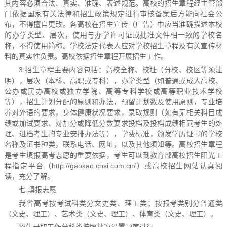
其内容必须合法、真实、准确、表述规范。高校的招生章程经主管部
门依据国家有关法律和招生政策规定进行审核备案后方能向社会公
布，不得擅自更改。各高校在招生宣传（广告）中应当准确描述本校
的办学类型、层次，使用与办学许可证或批准文件相一致的学校名
称，不得使用简称。学校法定代表人应对学校招生章程及有关宣传材
料的真实性负责。高校依据招生章程开展招生工作。
3.招生章程主要内容包括：高校全称、校址（分校、校区等须注
明），层次（本科、高职或专科），办学类型（如普通或成人高校、
公办或民办高校或独立学院、高等专科学校或高等职业技术学校
等），招生计划分配的原则和办法，预留计划数及使用原则，专业培
养对外语的要求，身体健康状况要求，录取规则（如有无相关科目成
绩或加试要求、对加分或降低分数要求投档及投档成绩相同考生的处
理、进档考生的专业安排办法等），学费标准，颁发学历证书的学校
名称及证书种类，联系电话、网址，以及其他须知等。高校招生章程
是考生填报高考志愿的重要依据，考生可以到教育部高校招生阳光工
程指定平台（http://gaokao.chsi.com.cn/）或高校招生网站认真阅
读，充分了解。
七.填报志愿
我省高考按考试科类分文史类、理工类；按报考类别分普通类
（文史、理工）、艺术类（文史、理工）、体育类（文史、理工）。