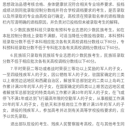
思想政治品德考核合格、身体健康状况符合相关专业培养要求、投档
成绩达到同批录取控制分数线并符合学校调档要求的考生，是否录取
以及所录取的专业由高校自行确定，高校须在预录取名单的退档理由
栏内写清明确的退档原因，并负责对已投档但未被录取考生的解释。
5.少数民族预科班只录取有预科专业志愿的少数民族考生，如在
本批控制分数线上录取不满额，可适当降低分数投档录取，本科预科
班录取分数不低于本科相应批次各有关高校调档分数线以下80分，专
科预科班录取分数不低于专科批次各有关高校调档分数线以下60分。
6.民族班只录取有民族班专业志愿的少数民族考生，民族班录取
分数不低于相应批次各有关高校调档分数线以下40分。
7.平时荣获二等功或者战时荣获三等功以上奖励的军人的子女，
一至四级残疾军人的子女，因公牺牲军人的子女，驻国家确定的三类
以上艰苦边远地区和西藏自治区，解放军总部划定的二类以上岛屿工
作累计满20年的军人的子女，在国家确定的四类以上艰苦边远地区或
者解放军总部划定的特类岛屿工作累计满10年的军人的子女，在飞或
停飞不满1年或达到飞行最高年限的空勤军人的子女，从事舰艇工作满
20年的军人的子女，在航天和涉核岗位工作累计满15年的军人的子
女，退役的残疾军人，参加高考并达到有关高等学校投档要求的，应
予以优先录取。
退出部队现役的考生、残疾人民警察报考高校，在与其他考生同