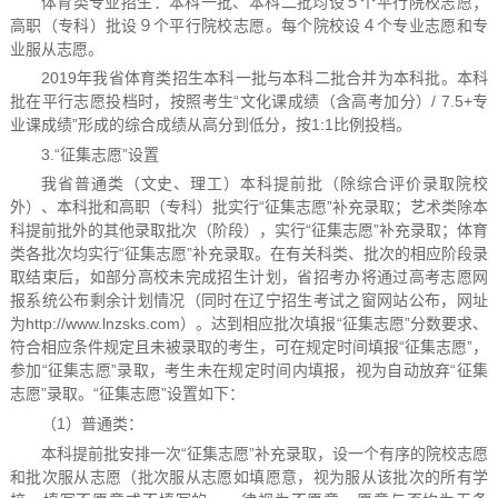
体育类专业招生：本科一批、本科二批均设５个平行院校志愿；
高职（专科）批设９个平行院校志愿。每个院校设４个专业志愿和专
业服从志愿。
2019年我省体育类招生本科一批与本科二批合并为本科批。本科
批在平行志愿投档时，按照考生“文化课成绩（含高考加分）/ 7.5+专
业课成绩”形成的综合成绩从高分到低分，按1:1比例投档。
3.“征集志愿”设置
我省普通类（文史、理工）本科提前批（除综合评价录取院校
外）、本科批和高职（专科）批实行“征集志愿”补充录取；艺术类除本
科提前批外的其他录取批次（阶段），实行“征集志愿”补充录取；体育
类各批次均实行“征集志愿”补充录取。在有关科类、批次的相应阶段录
取结束后，如部分高校未完成招生计划，省招考办将通过高考志愿网
报系统公布剩余计划情况（同时在辽宁招生考试之窗网站公布，网址
为http://www.lnzsks.com）。达到相应批次填报“征集志愿”分数要求、
符合相应条件规定且未被录取的考生，可在规定时间填报“征集志愿”，
参加“征集志愿”录取，考生未在规定时间内填报，视为自动放弃“征集
志愿”录取。“征集志愿”设置如下：
（1）普通类：
本科提前批安排一次“征集志愿”补充录取，设一个有序的院校志愿
和批次服从志愿（批次服从志愿如填愿意，视为服从该批次的所有学