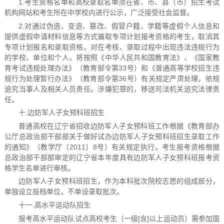
1.考生资格名单和高校录取名单须在省、市、县（市）招生考试
机构网站和考生所在中学校内进行公示，广泛接受社会监督。
2.对通过伪造、变造、篡改、假冒户籍、学籍等虚假个人信息和
提供虚假申请材料信息等方式骗取专项计划报考资格的考生，取消其
专项计划报名和录取资格。对在考核、录取过程中出现违法违规行为
的学校、单位和个人，将按照《中华人民共和国教育法》、《国家教
育考试违规处理办法》（教育部令第33号）和《普通高等学校招生违
规行为处理暂行办法》（教育部令第36号）有关规定严肃处理，依规
追究当事人及相关人员责任。涉嫌犯罪的，移送司法机关追究法律责
任。
十.边防军人子女预科班招生
普通高校在辽宁省招收边防军人子女预科班工作根据《教育部办
公厅总政治部干部部关于做好试办边防军人子女预科班招生录取工作
的通知》（教学厅〔2011〕8号）有关规定执行。考生报考资格根据
总政治部干部部审定的辽宁省本年度具有边防军人子女预科班报考资
格学生名单进行审核。
边防军人子女预科班招生，作为本科批次院校志愿的组成部分，
单独设立投档单位，不单设录取批次。
十一.高水平运动队招生
报考高水平运动队试点高校考生（一级[含]以上运动员）需参加国