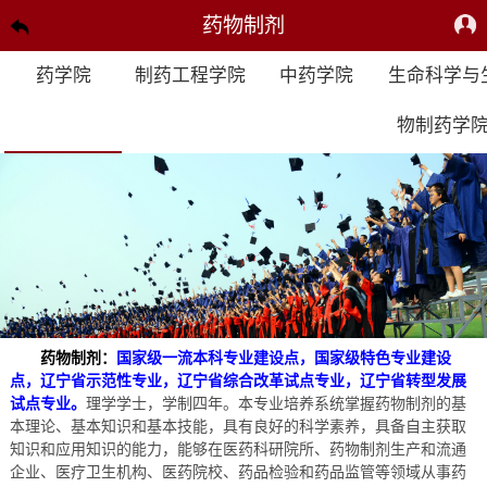
药物制剂
药学院
制药工程学院
中药学院
生命科学与
物制药学
药物制剂：
国家级一流本科专业建设点，国家级特色专业建设
点，辽宁省示范性专业，辽
宁省综合改革试点专业，辽宁省转型发展
试点专业。
理学学士，学制四年。本专业培养系
统掌握药物制剂的基
本理论、基本知识和基本技能，具有良好的科学素养，具备自主获取
知
识和应用知识的能力，能够在医药科研院所、药物制剂生产和流通
企业、医疗卫生机构、医
药院校、药品检验和药品监管等领域从事药